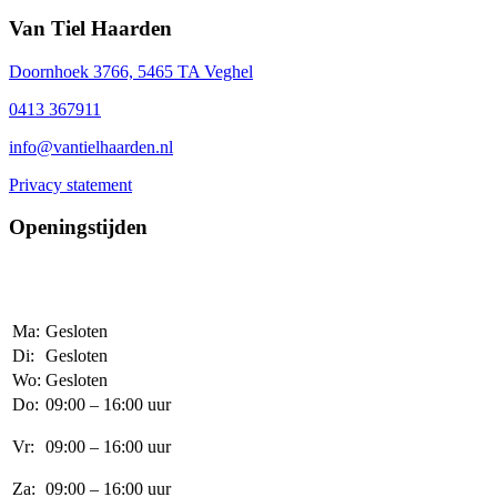
Van Tiel Haarden
Doornhoek 3766, 5465 TA Veghel
0413 367911
info@vantielhaarden.nl
Privacy statement
Openingstijden
Wij adviseren u om een afspraak te maken, zodat wij voldoende tijd
vrij kunnen maken voor een persoonlijk adviesgesprek.
Ma:
Gesloten
Di:
Gesloten
Wo:
Gesloten
Do:
09:00 – 16:00 uur
Vr:
09:00 – 16:00 uur
Za:
09:00 – 16:00 uur