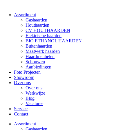
Assortiment
Gashaarden
Houthaarden
CV HOUTHAARDEN
Elektrische haarden
BIO ETHANOL HAARDEN
Buitenhaarden
Maatwerk haarden
Haardmeubelen
Schouwen
Aanbiedingen
Foto Projecten
Showroom
Over ons
Over ons
Werkwijze
Blog
Vacatures
Service
Contact
Assortiment
Gashaarden